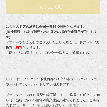
こちらのドアの送料は全国一律15,000円となります。
(※沖縄県、および離島へのお届けの場合別途費用が発生しま
す)
ドアパーツと合わせてご購入いただいた場合は、ドアパーツの
送料
は
無料
となります。
「配送方法の選択」にて
ドアパーツ以外
をご選択ください。
1880年代、イングランド北西部の工業都市ブラックバーンで
使用されていたヴィクトリアン期のドアです。
ブラックバーンは19世紀の綿工業によって発展した町として知
られ、当時は多くの住宅や商業建築が建てられました。こちら
のドアも、そうした時代に使われていた一枚です。