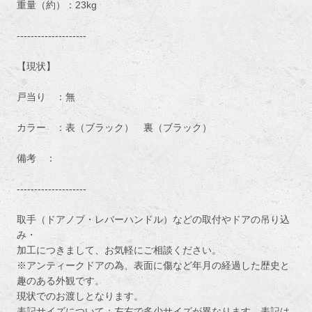
重量（約）：23kg
--------------------
【現状】
戸当り ：無
カラー ：表（ブラック） 裏（ブラック）
備考 ：
--------------------
取手（ドアノブ・レバーハンドル）などの取付やドアの吊り込
み・
加工につきまして、お気軽にご相談ください。
※アンティークドアの為、表面に傷など年月の経過した歴史と
趣のある外観です。
現状でのお渡しとなります。
表記サイズについて：左右で多少サイズが異なります、表記は