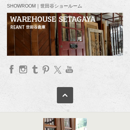
SHOWROOM｜世田谷ショールーム
faceb
Insta
Tum
Pinte
twitte
YouT
ook
gram
blr
rest
r
ube