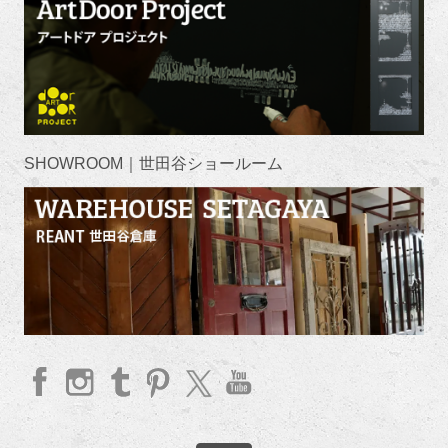
SHOWROOM｜世田谷ショールーム
faceb
Insta
Tum
Pinte
twitte
YouT
ook
gram
blr
rest
r
ube