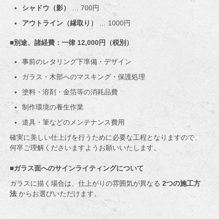
シャドウ（影）
… 700円
アウトライン（縁取り）
… 1000円
■別途、諸経費：一律 12,000円（税別）
事前のレタリング下準備・デザイン
ガラス・木部へのマスキング・保護処理
塗料・溶剤・金箔等の消耗品費
制作環境の養生作業
道具・筆などのメンテナンス費用
確実に美しい仕上げを行うために必要な工程となりますので、
何卒ご理解くださいますようお願いいたします。
■ガラス面へのサインライティングについて
ガラスに描く場合は、仕上がりの雰囲気が異なる
2つの施工方
法
からお選びいただけます。