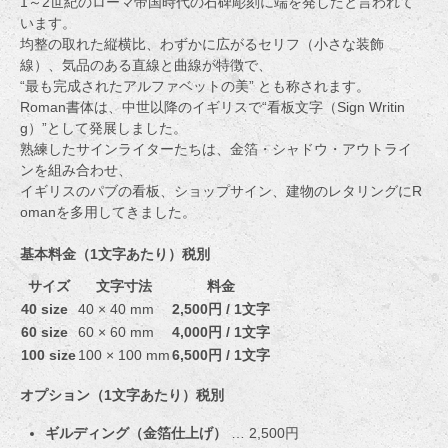
1～2世紀のローマ帝国時代の石碑彫刻に端を発したと言われて
います。
均整の取れた縦横比、わずかに広がるセリフ（小さな装飾
線）、気品のある直線と曲線が特徴で、
“最も完成されたアルファベットの美” とも称されます。
Roman書体は、中世以降のイギリスで“看板文字（Sign Writin
g）”として発展しました。
熟練したサインライターたちは、金箔・シャドウ・アウトライ
ンを組み合わせ、
イギリスのパブの看板、ショップサイン、建物のレタリングにR
omanを多用してきました。
基本料金（1文字あたり）税別
サイズ
文字寸法
料金
40 size
40 × 40 mm
2,500円 / 1文字
60 size
60 × 60 mm
4,000円 / 1文字
100 size
100 × 100 mm
6,500円 / 1文字
オプション（1文字あたり）税別
ギルディング（金箔仕上げ）
… 2,500円