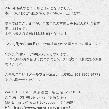
2025年も残すところあと僅かとなりました。
本年は格別のご高配を賜り厚く御礼申し上げます。
早速ではございますが、年末年始の営業日を下記の通りご案内
申し上げます。
本年の最終営業日は
12/28(日)
となります。
12/29(月)から1/5(月)
までは年末年始の休業とさせて頂きます。
年始営業開始日は
1/6(火)
からとなります。
※休業中のお問合せ等につきましては
1/6(火)
より順次対応させ
て頂きます。
ご来店ご予約は
メールフォーム
または
お電話（03-6805-8477）
までお問合せください。
WAREHOUSE：東京都世田谷区砧5-1-18 1F
ご予約：03-6805-8477（月曜定休）
MAIL：info@reant-tokyo.com（予約制）
HP：
http://www.reant-tokyo.com/