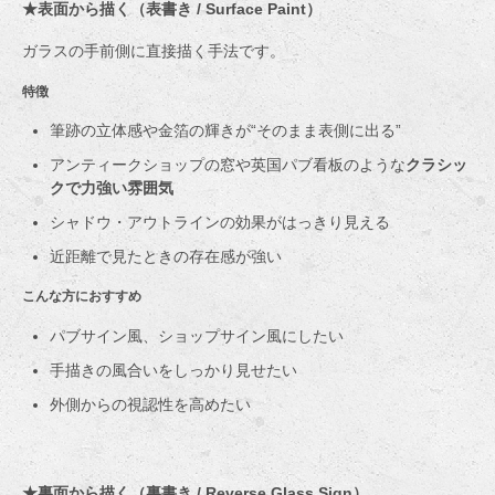
★表面から描く（表書き / Surface Paint）
ガラスの手前側に直接描く手法です。
特徴
筆跡の立体感や金箔の輝きが“そのまま表側に出る”
アンティークショップの窓や英国パブ看板のような
クラシッ
クで力強い雰囲気
シャドウ・アウトラインの効果がはっきり見える
近距離で見たときの存在感が強い
こんな方におすすめ
パブサイン風、ショップサイン風にしたい
手描きの風合いをしっかり見せたい
外側からの視認性を高めたい
★裏面から描く（裏書き / Reverse Glass Sign）