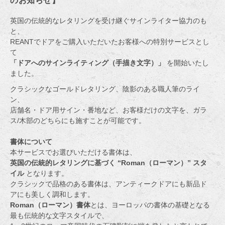
のお知らせ
】
英国の伝統的なレタリングを受け継ぐサインライター協力のも
と、
REANTでドアをご購入いただいたお客様への特別サービスとし
て
「ドアへのサインライティング（手描き文字）」
を開始いたし
ました。
クラシックなゴールドレタリング、陰影のある職人筆のライ
ン、
店舗名・ドア用サイン・番地など、お客様だけの文字を、ガラ
ス/木部のどちらにも施すことが可能です。
書体について
本サービスでお選びいただける書体は、
英国の伝統的レタリングに基づく “Roman（ローマン）” スタ
イル
となります。
クラシックで品格のある書体は、アンティークドアにも新品ド
アにも美しく調和します。
Roman（ローマン）書体
とは、ヨーロッパの書体の基礎となる
最も伝統的な文字スタイルで、