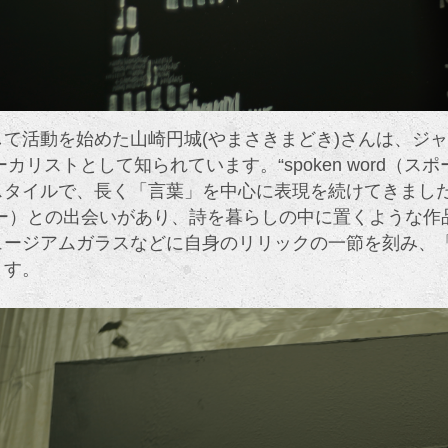
て活動を始めた山崎円城(やまさきまどき)さんは、ジャズ
ーカリストとして知られています。“spoken word（
タイルで、長く「言葉」を中心に表現を続けてきました。 コ
アー）との出会いがあり、詩を暮らしの中に置くような作
ュージアムガラスなどに自身のリリックの一節を刻み、
ます。