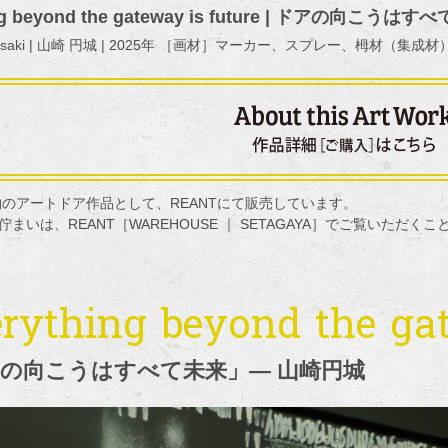
ng beyond the gateway is future | ドアの向こうは
amasaki | 山崎 円城 | 2025年 ［画材］マーカー、スプレー、栂材（集成材
物のアートドア作品として、REANTにて販売しています。
まいは、REANT［WAREHOUSE ｜ SETAGAYA］でご覧いただく
rything beyond the gat
の向こうはすべて未来」― 山崎円城