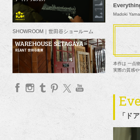
Everythi
Madoki Y
SHOWROOM｜世田谷ショールーム
本作は 一点
実際の質感や佇
Eve
faceb
Insta
Tum
Pinte
twitte
YouT
ook
gram
blr
rest
r
ube
「ドア