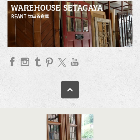
faceb
Insta
Tum
Pinte
twitte
YouT
ook
gram
blr
rest
r
ube