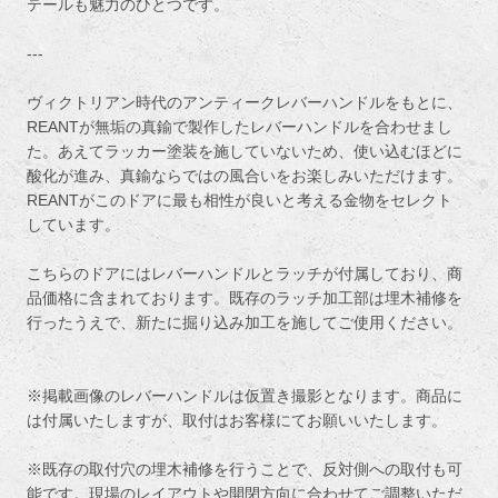
テールも魅力のひとつです。
---
ヴィクトリアン時代のアンティークレバーハンドルをもとに、
REANTが無垢の真鍮で製作したレバーハンドルを合わせまし
た。あえてラッカー塗装を施していないため、使い込むほどに
酸化が進み、真鍮ならではの風合いをお楽しみいただけます。
REANTがこのドアに最も相性が良いと考える金物をセレクト
しています。
こちらのドアにはレバーハンドルとラッチが付属しており、商
品価格に含まれております。既存のラッチ加工部は埋木補修を
行ったうえで、新たに掘り込み加工を施してご使用ください。
※掲載画像のレバーハンドルは仮置き撮影となります。商品に
は付属いたしますが、取付はお客様にてお願いいたします。
※既存の取付穴の埋木補修を行うことで、反対側への取付も可
能です。現場のレイアウトや開閉方向に合わせてご調整いただ