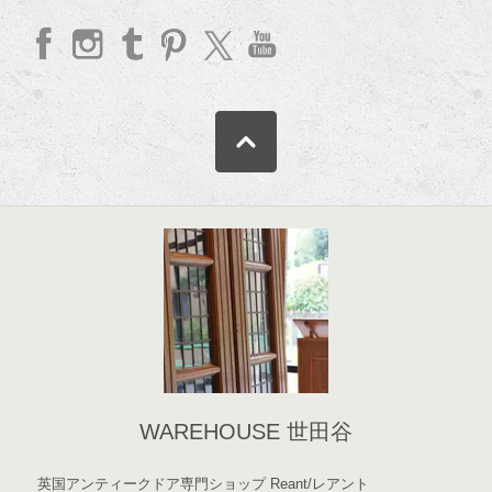
faceb
Insta
Tum
Pinte
twitte
YouT
ook
gram
blr
rest
r
ube
WAREHOUSE 世田谷
英国アンティークドア専門ショップ Reant/レアント