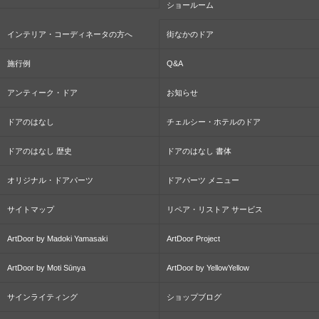
ショールーム
インテリア・コーディネータの方へ
街なかのドア
施行例
Q&A
アンティーク・ドア
お知らせ
ドアのはなし
チェルシー・ホテルのドア
ドアのはなし 歴史
ドアのはなし 書体
オリジナル・ドアパーツ
ドアパーツ メニュー
サイトマップ
リペア・リストア サービス
ArtDoor by Madoki Yamasaki
ArtDoor Project
ArtDoor by Moti Sūnya
ArtDoor by YellowYellow
サインライティング
ショップブログ