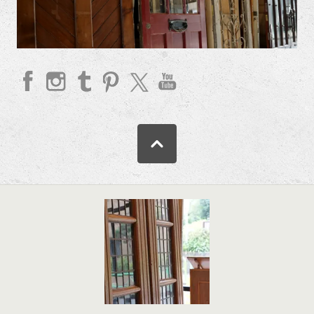
faceb
Insta
Tum
Pinte
twitte
YouT
ook
gram
blr
rest
r
ube