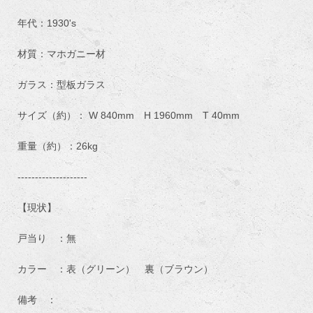
年代：1930's
材質：マホガニー材
ガラス：型板ガラス
サイズ（約）： W 840mm H 1960mm T 40mm
重量（約）：26kg
--------------------
【現状】
戸当り ：無
カラー ：表（グリーン） 裏（ブラウン）
備考 ：