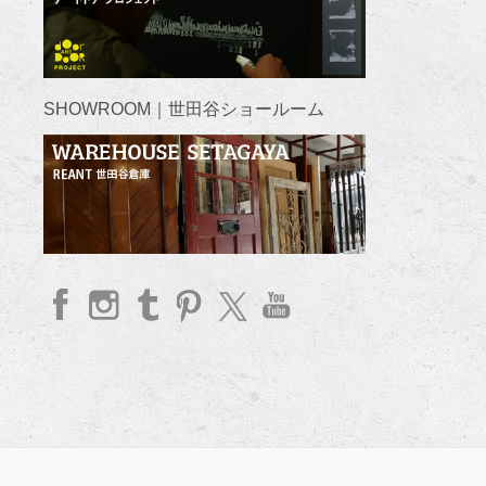
SHOWROOM｜世田谷ショールーム
faceb
Insta
Tum
Pinte
twitte
YouT
ook
gram
blr
rest
r
ube