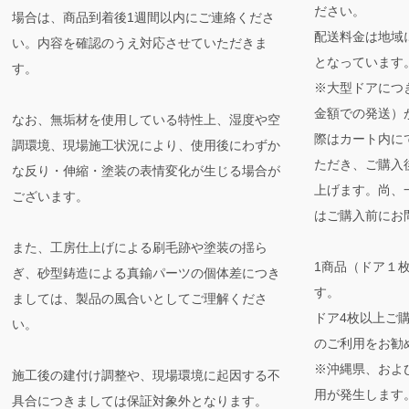
ださい。
場合は、商品到着後1週間以内にご連絡くださ
配送料金は地域
い。内容を確認のうえ対応させていただきま
となっています
す。
※大型ドアにつ
金額での発送）
なお、無垢材を使用している特性上、湿度や空
際はカート内に
調環境、現場施工状況により、使用後にわずか
ただき、ご購入
な反り・伸縮・塗装の表情変化が生じる場合が
上げます。尚、
ございます。
はご購入前にお
また、工房仕上げによる刷毛跡や塗装の揺ら
1商品（ドア１
ぎ、砂型鋳造による真鍮パーツの個体差につき
す。
ましては、製品の風合いとしてご理解くださ
ドア4枚以上ご
い。
のご利用をお勧
※沖縄県、およ
施工後の建付け調整や、現場環境に起因する不
用が発生します
具合につきましては保証対象外となります。