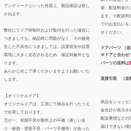
アンティークといった性質上、製品保証は致し
途、配送料金の
かねます。
ます。※配送料
でのお支払いを
弊社にてドア枠制作および取付を行った場合に
せください。
つきましても、納品時に問題がなく、その後発
生した不具合につきましては、設置状況や設置
ドアパーツ （送
環境に大きく左右されるため、保証対象外とな
※ドアと合わせ
ります。
パーツの送料は
あらかじめご了承くださいますようお願いいた
直接引取 （送
します。
【オリジナルドア】
商品をショッピ
オリジナルドアは、工房にて検品を行ったうえ
金合計が表示さ
で出荷しております。
配送事情などの
万が一、初期不良や製作上の不備（著しい反
届けできない場
り・破損・塗装不良・パーツ不備等）があった