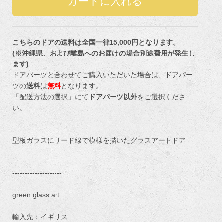
こちらのドアの送料は全国一律15,000円となります。
(※沖縄県、および離島へのお届けの場合別途費用が発生し
ます)
ドアパーツと合わせてご購入いただいた場合は、ドアパー
ツの
送料
は
無料
となります。
「配送方法の選択」にて
ドアパーツ以外
をご選択くださ
い。
型板ガラスにリード線で模様を描いたグラスアートドア
--------------------
green glass art
輸入先：イギリス