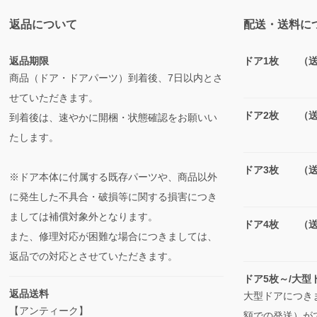
返品について
配送・送料に
返品期限
ドア1枚 （送料
商品（ドア・ドアパーツ）到着後、7日以内とさ
せていただきます。
ドア2枚 （送料
到着後は、速やかに開梱・状態確認をお願いい
たします。
ドア3枚 （送料
※ドア本体に付属する既存パーツや、商品以外
に発生した不具合・破損等に関する損害につき
ましては補償対象外となります。
ドア4枚 （送料
また、修理対応が困難な場合につきましては、
返品での対応とさせていただきます。
ドア5枚～/大
返品送料
大型ドアにつき
【アンティーク】
額での発送）が