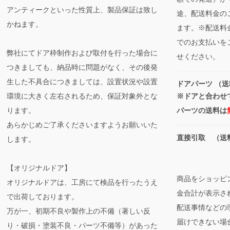
アンティークといった性質上、製品保証は致し
途、配送料金の
かねます。
ます。※配送料
でのお支払いを
弊社にてドア枠制作および取付を行った場合に
せください。
つきましても、納品時に問題がなく、その後発
生した不具合につきましては、設置状況や設置
ドアパーツ （送
環境に大きく左右されるため、保証対象外とな
※ドアと合わせ
ります。
パーツの送料は
あらかじめご了承くださいますようお願いいた
直接引取 （送
します。
【オリジナルドア】
商品をショッピ
オリジナルドアは、工房にて検品を行ったうえ
金合計が表示さ
で出荷しております。
配送事情などの
万が一、初期不良や製作上の不備（著しい反
届けできない場
り・破損・塗装不良・パーツ不備等）があった