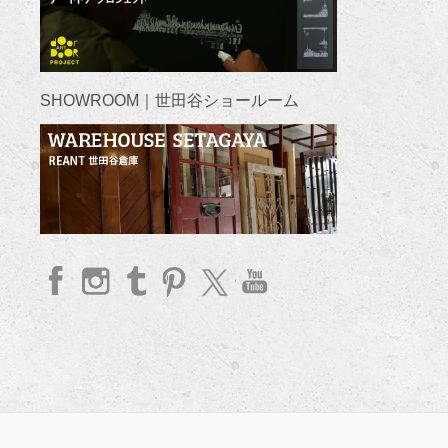
SHOWROOM｜世田谷ショールーム
faceb
Insta
Tum
Pinte
twitte
YouT
ook
gram
blr
rest
r
ube