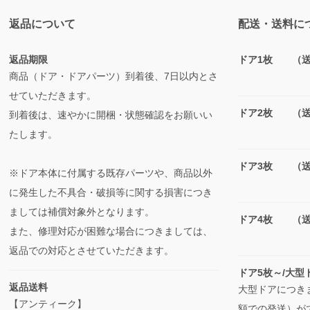
返品について
配送・送料に
返品期限
ドア1枚 （送料
商品（ドア・ドアパーツ）到着後、7日以内とさ
せていただきます。
ドア2枚 （送料
到着後は、速やかに開梱・状態確認をお願いい
たします。
ドア3枚 （送料
※ドア本体に付属する既存パーツや、商品以外
に発生した不具合・破損等に関する損害につき
ましては補償対象外となります。
ドア4枚 （送料
また、修理対応が困難な場合につきましては、
返品での対応とさせていただきます。
ドア5枚～/大
返品送料
大型ドアにつき
【アンティーク】
額での発送）が