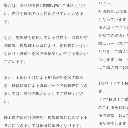
ださい。
場合は、商品到着後1週間以内にご連絡くださ
配送料金は地域
い。内容を確認のうえ対応させていただきま
となっています
す。
※大型ドアにつ
金額での発送）
なお、無垢材を使用している特性上、湿度や空
際はカート内に
調環境、現場施工状況により、使用後にわずか
ただき、ご購入
な反り・伸縮・塗装の表情変化が生じる場合が
上げます。尚、
ございます。
はご購入前にお
また、工房仕上げによる刷毛跡や塗装の揺ら
1商品（ドア１
ぎ、砂型鋳造による真鍮パーツの個体差につき
す。
ましては、製品の風合いとしてご理解くださ
ドア4枚以上ご
い。
のご利用をお勧
※沖縄県、およ
施工後の建付け調整や、現場環境に起因する不
用が発生します
具合につきましては保証対象外となります。