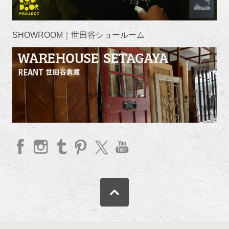
SHOWROOM｜世田谷ショールーム
faceb
Insta
Tum
Pinte
twitte
YouT
ook
gram
blr
rest
r
ube