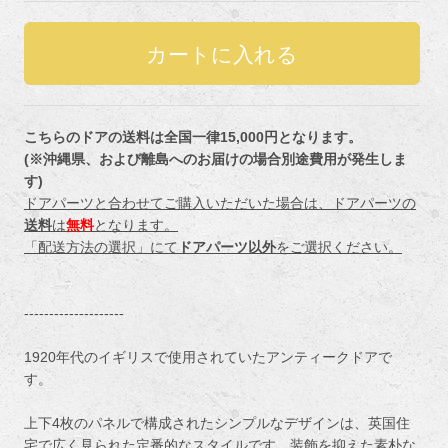
こちらのドアの送料は全国一律15,000円となります。
(※沖縄県、および離島へのお届けの場合別途費用が発生しま
す)
ドアパーツと合わせてご購入いただいた場合は、ドアパーツの
送料
は
無料
となります。
「配送方法の選択」にて
ドアパーツ以外
をご選択ください。
--------------------
1920年代のイギリスで使用されていたアンティークドアで
す。
上下4枚のパネルで構成されたシンプルなデザインは、英国住
宅で広く見られた定番的なスタイルです。装飾を抑えた素朴な