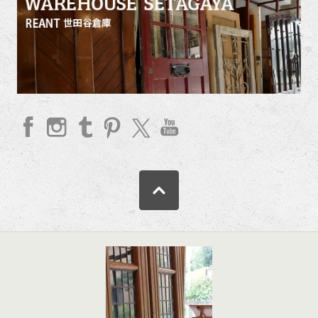
faceb
Insta
Tum
Pinte
twitte
YouT
ook
gram
blr
rest
r
ube