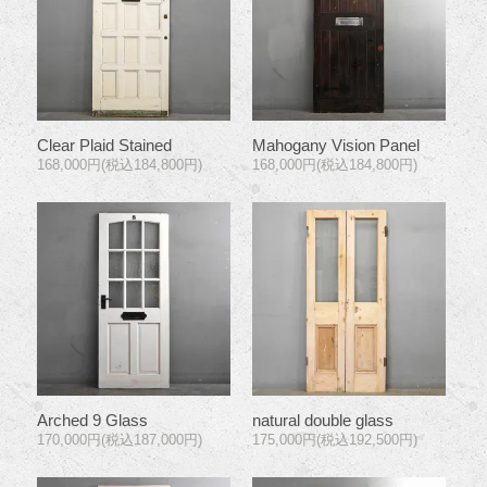
Clear Plaid Stained
Mahogany Vision Panel
168,000円(税込184,800円)
168,000円(税込184,800円)
Arched 9 Glass
natural double glass
170,000円(税込187,000円)
175,000円(税込192,500円)