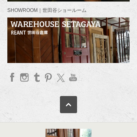
SHOWROOM｜世田谷ショールーム
faceb
Insta
Tum
Pinte
twitte
YouT
ook
gram
blr
rest
r
ube