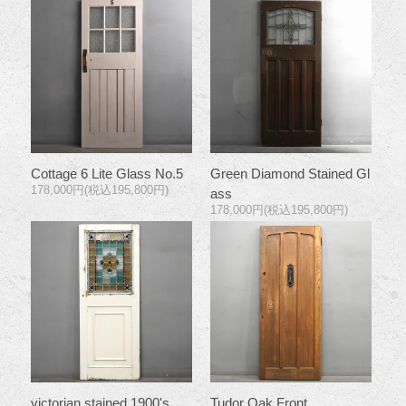
Cottage 6 Lite Glass No.5
Green Diamond Stained Gl
178,000円(税込195,800円)
ass
178,000円(税込195,800円)
victorian stained 1900's
Tudor Oak Front