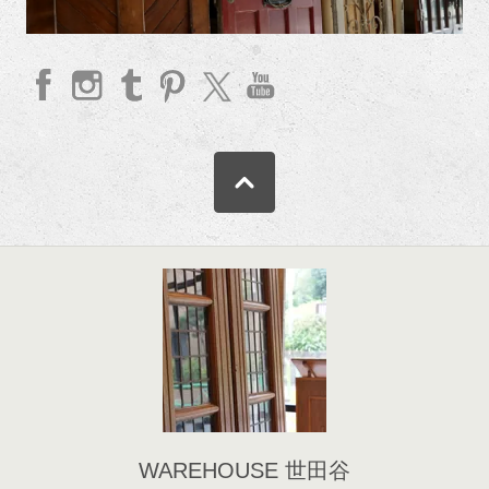
faceb
Insta
Tum
Pinte
twitte
YouT
ook
gram
blr
rest
r
ube
WAREHOUSE 世田谷