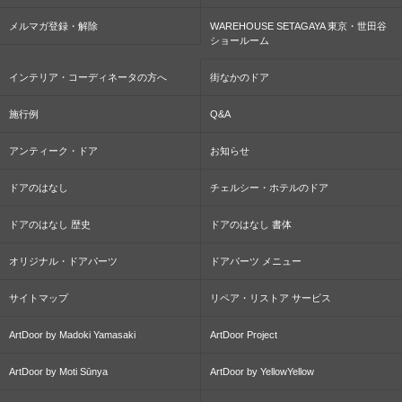
メルマガ登録・解除
WAREHOUSE SETAGAYA 東京・世田谷
ショールーム
インテリア・コーディネータの方へ
街なかのドア
施行例
Q&A
アンティーク・ドア
お知らせ
ドアのはなし
チェルシー・ホテルのドア
ドアのはなし 歴史
ドアのはなし 書体
オリジナル・ドアパーツ
ドアパーツ メニュー
サイトマップ
リペア・リストア サービス
ArtDoor by Madoki Yamasaki
ArtDoor Project
ArtDoor by Moti Sūnya
ArtDoor by YellowYellow